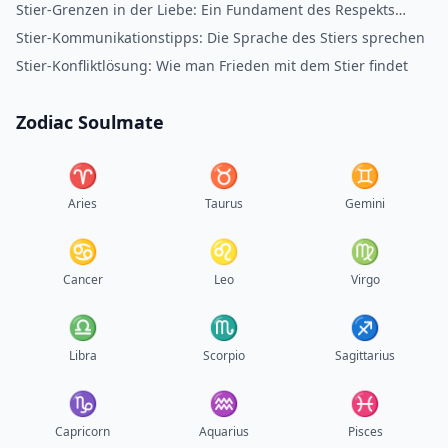
Seelenverwandten zeigen
Stier-Grenzen in der Liebe: Ein Fundament des Respekts
aufbauen
Stier-Kommunikationstipps: Die Sprache des Stiers sprechen
Stier-Konfliktlösung: Wie man Frieden mit dem Stier findet
Zodiac Soulmate
♈︎
♉︎
♊︎
Aries
Taurus
Gemini
♋︎
♌︎
♍︎
Cancer
Leo
Virgo
♎︎
♏︎
♐︎
Libra
Scorpio
Sagittarius
♑︎
♒︎
♓︎
Capricorn
Aquarius
Pisces