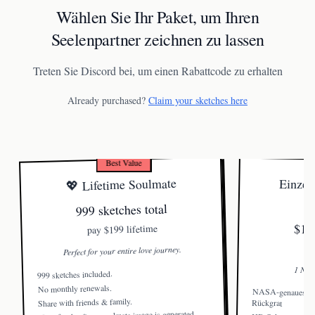
Wählen Sie Ihr Paket, um Ihren
Seelenpartner zeichnen zu lassen
Treten Sie Discord bei, um einen Rabattcode zu erhalten
Already purchased?
Claim your sketches here
Best Value
💖 Lifetime Soulmate
Einzel
999 sketches total
$19.
$199 lifetime
pay
Perfect for your entire love journey.
1 Nutz
999 sketches included.
No monthly renewals.
NASA-genaues Ho
Share with friends & family.
Rückgrat