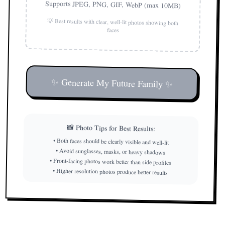
Supports JPEG, PNG, GIF, WebP (max 10MB)
💡 Best results with clear, well-lit photos showing both
faces
✨ Generate My Future Family ✨
📸 Photo Tips for Best Results:
• Both faces should be clearly visible and well-lit
• Avoid sunglasses, masks, or heavy shadows
• Front-facing photos work better than side profiles
• Higher resolution photos produce better results