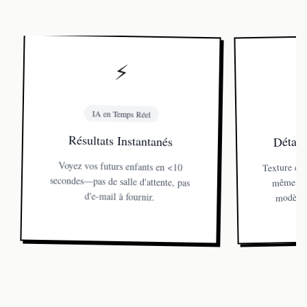
⚡
IA en Temps Réel
Détail
Résultats Instantanés
Texture de 
Voyez vos futurs enfants en <10
secondes—pas de salle d'attente, pas
même de 
modèle 
d'e-mail à fournir.