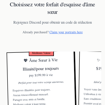
Choisissez votre forfait d'esquisse d'âme
sœur
Rejoignez Discord pour obtenir un code de réduction
Already purchased?
Claim your portraits here
Meilleure Valeur
💖 Âme Sœur à Vie
✨ Es
Illimité/pour toujours
$19.9
$199.99 à vie
pay
Parfait pour tout votre voyage amoureux.
Idéal pou
Voyez votre âme sœ
Esquisses illimitées pour toujours.
Utilisation à vie.
Aucun renouvellement mensuel.
Sans conditions.
Partagez avec amis et famille.
Premier essai parfai
Meilleure valeur à long terme.