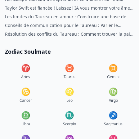
s'Aligne
Taylor Swift est fiancée ! Laissez l'IA vous montrer votre âme
sœur
Les limites du Taureau en amour : Construire une base de
respect
Conseils de communication pour le Taureau : Parler le
langage du Taureau
Résolution des conflits du Taureau : Comment trouver la paix
avec le Taureau
Zodiac Soulmate
♈︎
♉︎
♊︎
Aries
Taurus
Gemini
♋︎
♌︎
♍︎
Cancer
Leo
Virgo
♎︎
♏︎
♐︎
Libra
Scorpio
Sagittarius