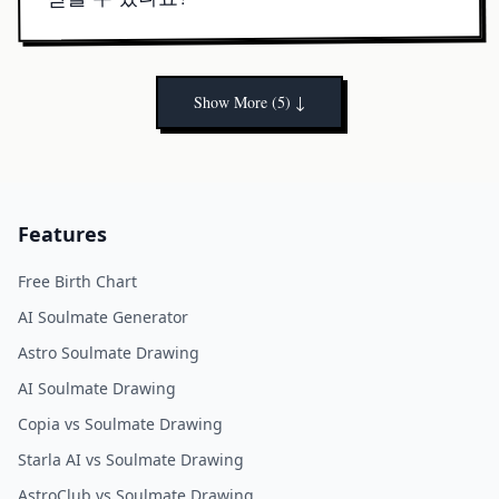
결제에서 받은 편지함까지, HD 소울메이트 그림은
보통 1분 이내에 도착합니다.
Show More (5)
↓
Features
Free Birth Chart
AI Soulmate Generator
Astro Soulmate Drawing
AI Soulmate Drawing
Copia vs Soulmate Drawing
Starla AI vs Soulmate Drawing
AstroClub vs Soulmate Drawing