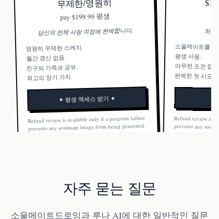
무제한/영원히
$1
$199.99 평생
pay
당신의 전체 사랑 여정에 완벽합니다.
처음
소울메이트를 한 
영원히 무제한 스케치.
평생 사용.
월간 갱신 없음.
아무런 조건 없음
친구와 가족과 공유.
완벽한 첫 시도.
최고의 장기 가치.
✦ 평생 액세스 받기 ✦
Refund review is available only if a program failure
Refund review is av
prevents any soulm
Once a soulmate ima
prevents any soulmate image from being generated.
Once a soulmate image is generated, the order is not
refundable.
refundable.
자주 묻는 질문
소울메이트드로잉과 루나 AI에 대한 일반적인 질문