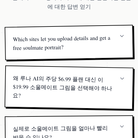
에 대한 답변 얻기
Which sites let you upload details and get a
free soulmate portrait?
At our site you upload birth info and preferences; we
return the astrological insights free. To turn that into a
share-worthy soulmate portrait, select one of our value
왜 루나 AI의 주당 $6.99 플랜 대신 이
$19.99 소울메이트 그림을 선택해야 하나
tiers—starting from $19.99 or bundle deals that drop to
$1 per image.
요?
저희의 일회성 소울메이트 그림 생성기는 약 60초 안
에 고해상도 스케치를 제공합니다—반복되는 요금,
숨겨진 페이월 없음.
실제로 소울메이트 그림을 얼마나 빨리
받을 수 있나요?