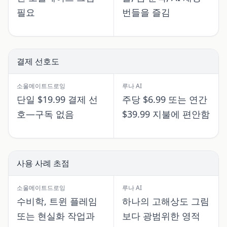
필요
번들을 즐김
결제 선호도
소울메이트드로잉
루나 AI
단일 $19.99 결제 선
주당 $6.99 또는 연간
호—구독 없음
$39.99 지불에 편안함
사용 사례 초점
소울메이트드로잉
루나 AI
수비학, 트윈 플레임
하나의 고해상도 그림
또는 현실화 작업과
보다 광범위한 영적