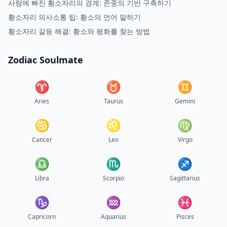
사랑에 빠진 황소자리의 경계: 존중의 기반 구축하기
황소자리 의사소통 팁: 황소의 언어 말하기
황소자리 갈등 해결: 황소와 평화를 찾는 방법
Zodiac Soulmate
♈︎
♉︎
♊︎
Aries
Taurus
Gemini
♋︎
♌︎
♍︎
Cancer
Leo
Virgo
♎︎
♏︎
♐︎
Libra
Scorpio
Sagittarius
♑︎
♒︎
♓︎
Capricorn
Aquarius
Pisces