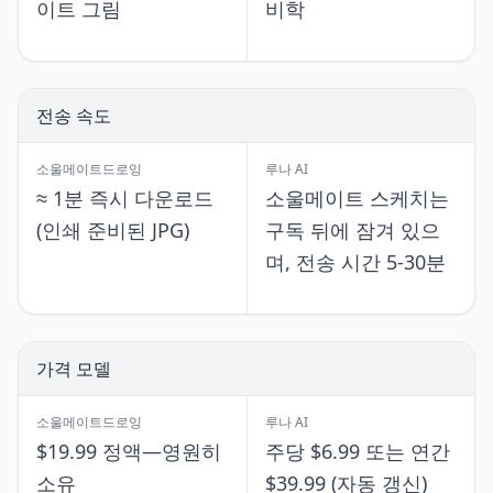
이트 그림
비학
전송 속도
소울메이트드로잉
루나 AI
≈ 1분 즉시 다운로드
소울메이트 스케치는
(인쇄 준비된 JPG)
구독 뒤에 잠겨 있으
며, 전송 시간 5-30분
가격 모델
소울메이트드로잉
루나 AI
$19.99 정액—영원히
주당 $6.99 또는 연간
소유
$39.99 (자동 갱신)