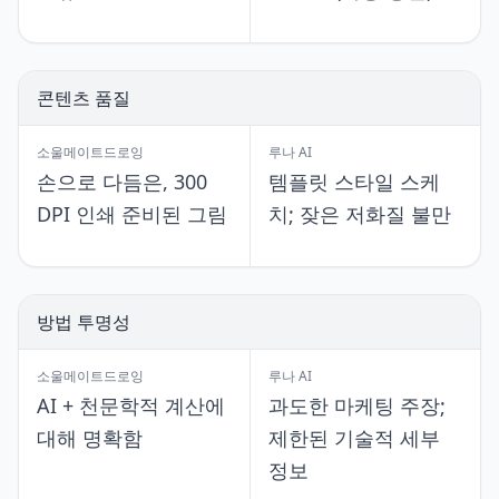
콘텐츠 품질
소울메이트드로잉
루나 AI
손으로 다듬은, 300
템플릿 스타일 스케
DPI 인쇄 준비된 그림
치; 잦은 저화질 불만
방법 투명성
소울메이트드로잉
루나 AI
AI + 천문학적 계산에
과도한 마케팅 주장;
대해 명확함
제한된 기술적 세부
정보