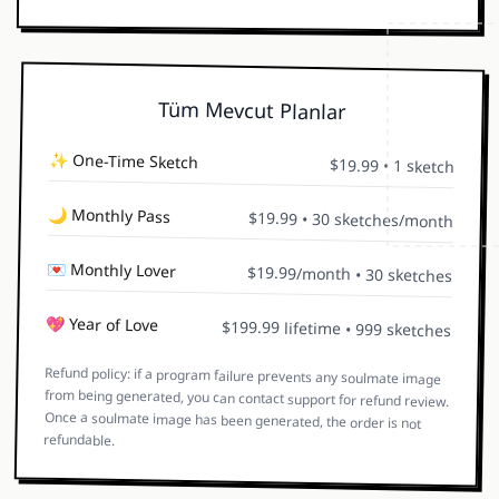
Tüm Mevcut Planlar
✨ One-Time Sketch
$19.99 • 1 sketch
🌙 Monthly Pass
$19.99 • 30 sketches/month
💌 Monthly Lover
$19.99/month • 30 sketches
💖 Year of Love
$199.99 lifetime • 999 sketches
Refund policy: if a program failure prevents any soulmate image
from being generated, you can contact support for refund review.
Once a soulmate image has been generated, the order is not
refundable.