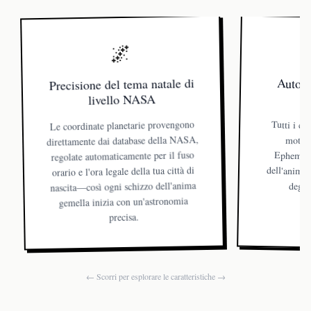
🌌
Precisione del tema natale di
Autori
livello NASA
Le coordinate planetarie provengono
Tutti i ca
motore 
Ephemeris
dell'anima
direttamente dai database della NASA,
regolate automaticamente per il fuso
orario e l'ora legale della tua città di
nascita—così ogni schizzo dell'anima
degli 
gemella inizia con un'astronomia
precisa.
← Scorri per esplorare le caratteristiche →