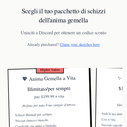
Scegli il tuo pacchetto di schizzi
dell'anima gemella
Unisciti a Discord per ottenere un codice sconto
Already purchased?
Claim your sketches here
Miglior Valore
💖 Anima Gemella a Vita
✨ Sc
Illimitato/per sempre
$19.
$199.99 a vita
pay
Perfetto per tutto il tuo viaggio d'amore.
Ideale 
Vedi la tua anima g
Schizzi illimitati per sempre.
Uso a vita.
Nessun rinnovo mensile.
Nessun vincolo.
Condividi con amici e famiglia.