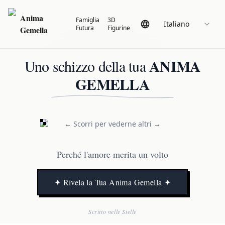
Anima
Famiglia
3D
Italiano
Futura
Figurine
Gemella
ANIMA
Uno schizzo della tua
GEMELLA
← Scorri per vederne altri →
Perché l'amore merita un volto
✦ Rivela la Tua Anima Gemella ✦
Scritto nelle Stelle