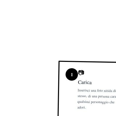
📷
1
Carica
Inserisci una foto nitida di
stesso, di una persona cara o
qualsiasi personaggio 
adori.