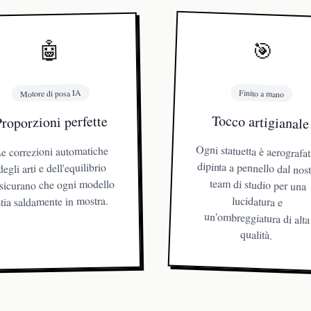
🎯
🤖
Finito a mano
Motore di posa IA
Tocco artigianale
roporzioni perfette
Ogni statuetta è aerografat
dipinta a pennello dal nos
team di studio per 
lucidatura
un'ombreggiatura di a
e correzioni automatiche
degli arti e dell'equilibrio
sicurano che ogni modello
stia saldamente in mostra.
qualità.