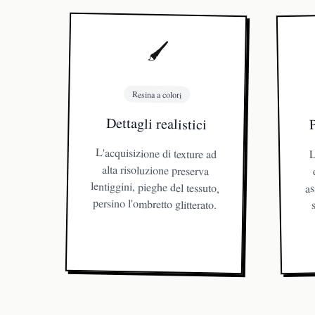
🖌️
Resina a colori
P
Dettagli realistici
L'acquisizione di texture ad
alta risoluzione preserva
lentiggini, pieghe del tessuto,
L
as
persino l'ombretto glitterato.