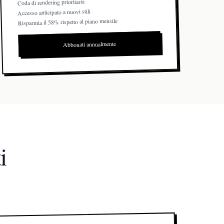
Coda di rendering prioritaria
Accesso anticipato a nuovi stili
Risparmia il 58% rispetto al piano mensile
Abbonati annualmente
i