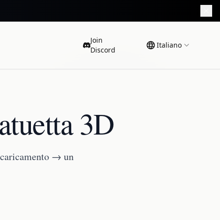
Join
Italiano
Discord
tatuetta 3D
Un caricamento → un