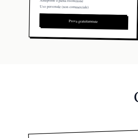
Anteprime a piena risoluzione
Uso personale (non commerciale)
Prova gratuitamente