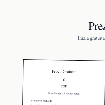
Prez
Inizia gratuit
Prova Gratuita
0
USD
Nuovi utenti · 3 render totali
3 render di statuette