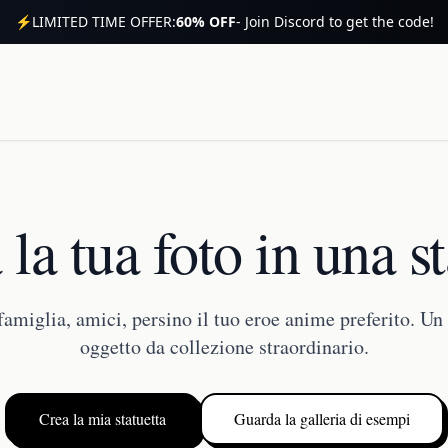
⚡
LIMITED TIME OFFER:
60% OFF
- Join Discord to get the code!
la tua foto in una s
 famiglia, amici, persino il tuo eroe anime preferito. 
oggetto da collezione straordinario.
Crea la mia statuetta
Guarda la galleria di esempi