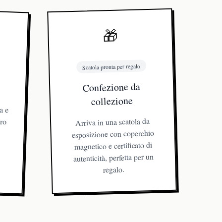
🎁
Scatola pronta per regalo
Confezione da
collezione
a e
tro
una
 e
lta
Arriva in una scatola da
esposizione con coperchio
magnetico e certificato di
autenticità, perfetta per un
regalo.