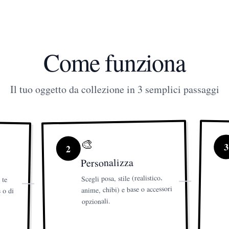
Come funziona
Il tuo oggetto da collezione in 3 semplici passaggi
🎨
3
2
Personalizza
Scegli posa, stile (realistico,
 te
 di
che
anime, chibi) e base o accessori
opzionali.