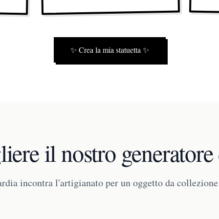
✨
Crea la mia statuetta
✨
iere il nostro generatore 
rdia incontra l'artigianato per un oggetto da collezion