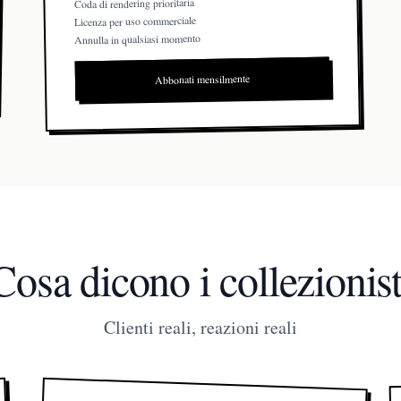
Coda di rendering prioritaria
Licenza per uso commerciale
Annulla in qualsiasi momento
Abbonati mensilmente
Cosa dicono i collezionist
Clienti reali, reazioni reali