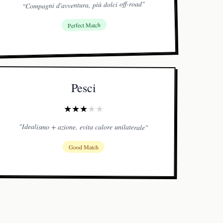
"
Compagni d'avventura, più dolci off-road
"
Perfect Match
Pesci
★
★
★
★
★
"
Idealismo + azione, evita calore unilaterale
"
Good Match