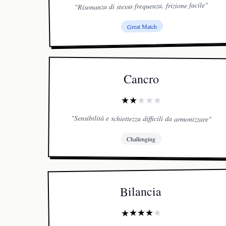
"
Risonanza di stessa frequenza, frizione facile
"
Great Match
Cancro
★
★
★
★
★
"
Sensibilità e schiettezza difficili da armonizzare
"
Challenging
Bilancia
★
★
★
★
★