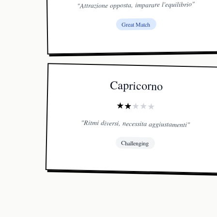
"
Attrazione opposta, imparare l'equilibrio
"
Great Match
Capricorno
★
★
★
★
★
"
Ritmi diversi, necessita aggiustamenti
"
Challenging