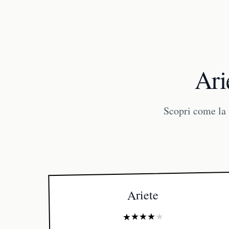
Ari
Scopri come la 
Ariete
★
★
★
★
★