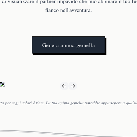
 di visualizzare il partner impavido che può abbinare il tuo fu
fianco nell'avventura.
Genera anima gemella
ta per segni solari Ariete. La tua anima gemella potrebbe appartenere a qualsi