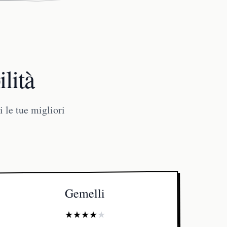
lità
 le tue migliori
Gemelli
★
★
★
★
★