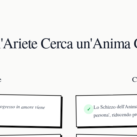
l'Ariete Cerca un'Anima
e
C
Lo Schizzo dell'Anima
progresso in amore viene
✓
persona', riducendo pr