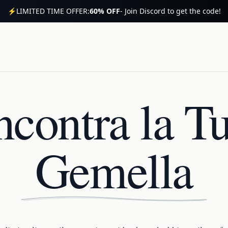
⚡
LIMITED TIME OFFER:
60% OFF
- Join Discord to get the code!
Incontra la 
Gemella