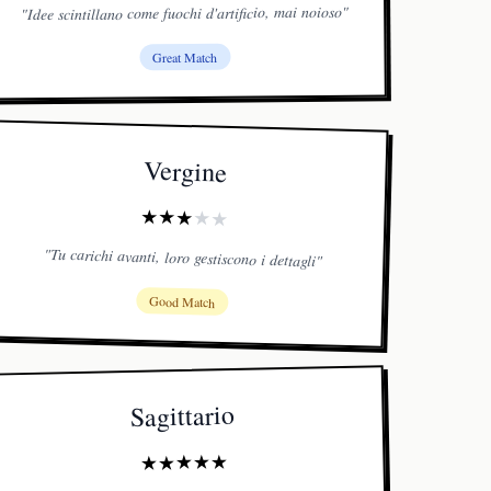
"
Idee scintillano come fuochi d'artificio, mai noioso
"
Great Match
Vergine
★
★
★
★
★
"
Tu carichi avanti, loro gestiscono i dettagli
"
Good Match
Sagittario
★
★
★
★
★