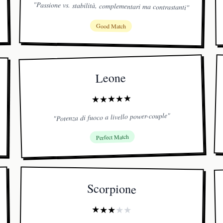
"
Passione vs. stabilità, complementari ma contrastanti
"
Good Match
Leone
★
★
★
★
★
"
Potenza di fuoco a livello power-couple
"
Perfect Match
Scorpione
★
★
★
★
★