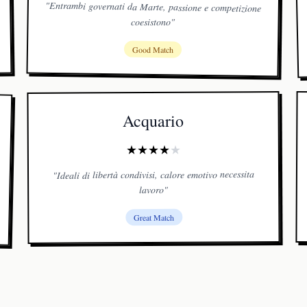
"
Entrambi governati da Marte, passione e competizione
coesistono
"
Good Match
Acquario
★
★
★
★
★
Ideali di libertà condivisi, calore emotivo necessita
"
"
lavoro
Great Match