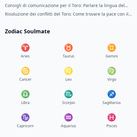
Consigli di comunicazione per il Toro: Parlare la lingua del
Toro
Risoluzione dei conflitti del Toro: Come trovare la pace con il
Toro
Zodiac Soulmate
♈︎
♉︎
♊︎
Aries
Taurus
Gemini
♋︎
♌︎
♍︎
Cancer
Leo
Virgo
♎︎
♏︎
♐︎
Libra
Scorpio
Sagittarius
♑︎
♒︎
♓︎
Capricorn
Aquarius
Pisces