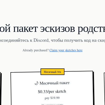
ой пакет эскизов родс
соединяйтесь к Discord, чтобы получить код на ск
Already purchased?
Claim your sketches here
Месячный 30x
🌙 Месячный пакет
$0.33/per sketch
$19.99
pay
30 эскизов в месяц.