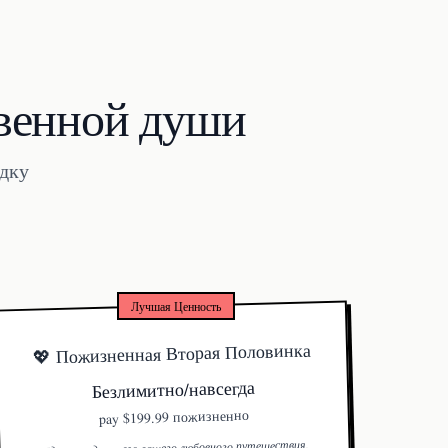
твенной души
идку
Лучшая Ценность
💖 Пожизненная Вторая Половинка
Безлимитно/навсегда
$199.99 пожизненно
pay
Идеально для всего вашего любовного путешествия.