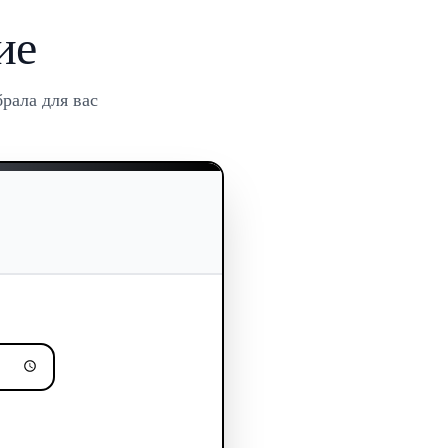
ие
рала для вас