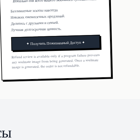
Безлимитные эскизы навсегда.
Никаких ежемесячных продлений.
Делитесь с друзьями и семьей.
Лучшая долгосрочная ценность.
✦ Получить Пожизненный Доступ ✦
Refund review is available only if a program failure prevents
any soulmate image from being generated. Once a soulmate
image is generated, the order is not refundable.
сы