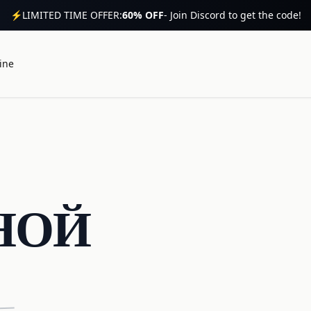
⚡
LIMITED TIME OFFER:
60% OFF
- Join Discord to get the code!
ine
НОЙ