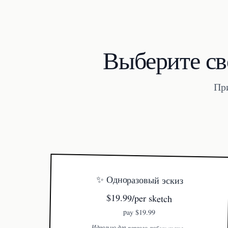
Выберите св
При
✨ Одноразовый эскиз
$19.99/per sketch
pay
$19.99
Идеально для первого любопытства