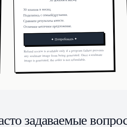
30 эскизов в месяц.
Поделитесь с семьей/друзьями.
Сравните результаты вместе.
Отличное месячное предложение.
✦ Попробовать ✦
Refund review is available only if a program failure prevents
any soulmate image from being generated. Once a soulmate
image is generated, the order is not refundable.
асто задаваемые вопро