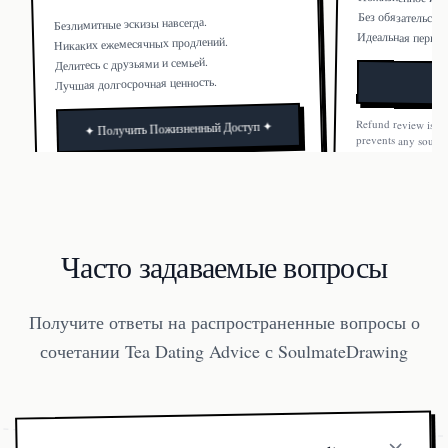
Без обязательств.
Безлимитные эскизы навсегда.
Идеальная первая
Никаких ежемесячных продлений.
Делитесь с друзьями и семьей.
Лучшая долгосрочная ценность.
Refund review is av
prevents any soulm
Once a soulmate ima
✦ Получить Пожизненный Доступ ✦
Refund review is available only if a program failure
refundable.
prevents any soulmate image from being generated.
Once a soulmate image is generated, the order is not
refundable.
Часто задаваемые вопросы
Получите ответы на распространенные вопросы о
сочетании Tea Dating Advice с SoulmateDrawing