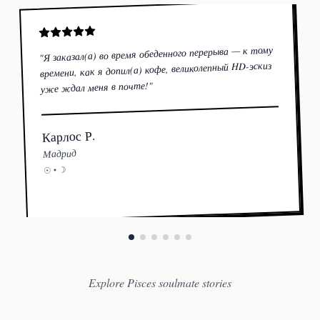
Я заказал(а) во время обеденного перерыва — к тому
"
времени, как я допил(а) кофе, великолепный HD-эскиз
"
уже ждал меня в почте!
Карлос Р.
Мадрид
☽
☉ •
Explore Pisces soulmate stories