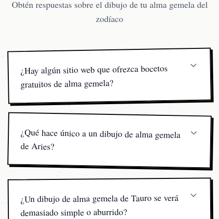
Obtén respuestas sobre el dibujo de tu alma gemela del
zodíaco
¿Hay algún sitio web que ofrezca bocetos
gratuitos de alma gemela?
Estamos felices de regalar el análisis de carta natal, pero
el boceto de alma gemela terminado en sí es un servicio
pago para que el artista pueda perfeccionar detalles que la
¿Qué hace único a un dibujo de alma gemela
IA no puede. Los precios comienzan en $19.99.
de Aries?
Enfatizamos líneas audaces y dinámicas y tonos cálidos y
ardientes para capturar el espíritu intrépido y orientado a
la acción de un alma gemela de Aries.
¿Un dibujo de alma gemela de Tauro se verá
demasiado simple o aburrido?