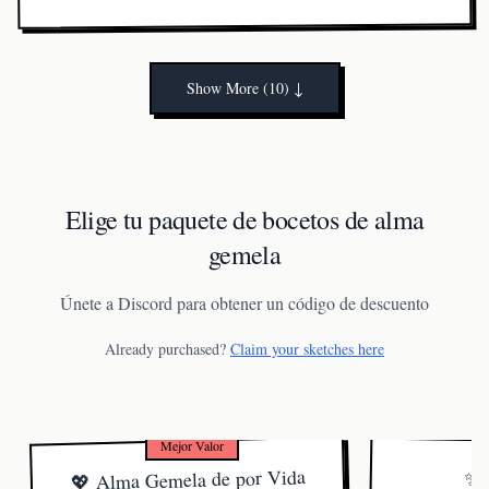
No. Usamos texturas ricas, verdes terrosos y sombras
suaves para reflejar la naturaleza sensual y arraigada de
Tauro sin dejar de sentirnos lujosos.
Show More (10)
↓
Elige tu paquete de bocetos de alma
gemela
Únete a Discord para obtener un código de descuento
Already purchased?
Claim your sketches here
Mejor Valor
💖 Alma Gemela de por Vida
✨ 