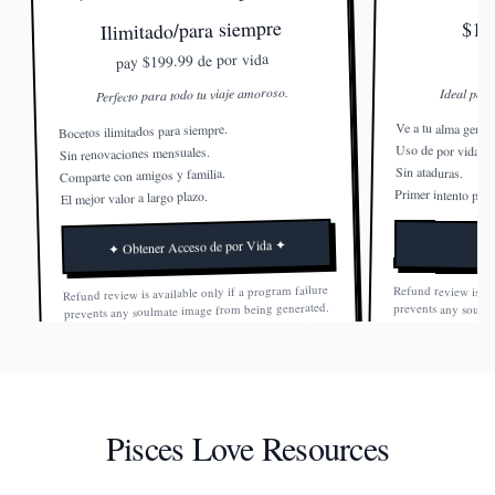
Ilimitado/para siempre
$19.
$199.99 de por vida
pay
Perfecto para todo tu viaje amoroso.
Ideal para
Ve a tu alma gemel
Bocetos ilimitados para siempre.
Uso de por vida.
Sin renovaciones mensuales.
Sin ataduras.
Comparte con amigos y familia.
Primer intento perf
El mejor valor a largo plazo.
✦ Obtener Acceso de por Vida ✦
Refund review is available only if a program failure
Refund review is av
prevents any soulm
Once a soulmate ima
prevents any soulmate image from being generated.
Once a soulmate image is generated, the order is not
refundable.
refundable.
Pisces Love Resources