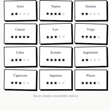
Taurus
Aries
Gemini
★
★
★
★
★
★
★
★
★
★
★
★
★
★
★
Virgo
Leo
Cancer
★
★
★
★
★
★
★
★
★
★
★
★
★
★
★
Sagittarius
Scorpio
Libra
★
★
★
★
★
★
★
★
★
★
★
★
★
★
★
Capricorn
Aquarius
Pisces
★
★
★
★
★
★
★
★
★
★
★
★
★
★
★
Tap for detailed compatibility analysis