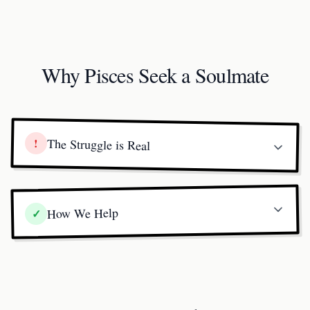
Why Pisces Seek a Soulmate
!
The Struggle is Real
How We Help
✓