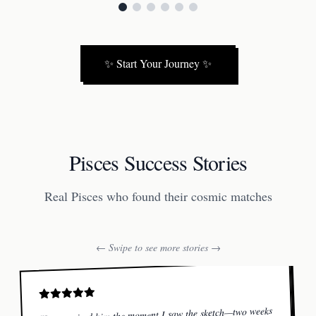
✨
Start Your Journey
✨
Pisces Success Stories
Real Pisces who found their cosmic matches
← Swipe to see more stories →
I recognised him the moment I saw the sketch—two weeks