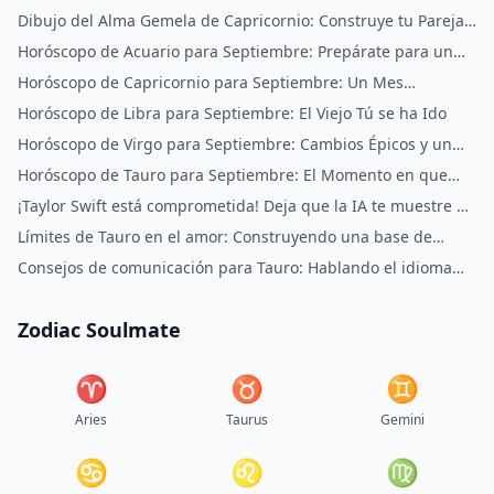
espiritual
Dibujo del Alma Gemela de Capricornio: Construye tu Pareja
de Poder
Horóscopo de Acuario para Septiembre: Prepárate para un
Cambio Radical
Horóscopo de Capricornio para Septiembre: Un Mes
Predestinado y que Cambia la Vida
Horóscopo de Libra para Septiembre: El Viejo Tú se ha Ido
Horóscopo de Virgo para Septiembre: Cambios Épicos y un
Nuevo Tú
Horóscopo de Tauro para Septiembre: El Momento en que
Todo se Alinea
¡Taylor Swift está comprometida! Deja que la IA te muestre a
tu alma gemela
Límites de Tauro en el amor: Construyendo una base de
respeto
Consejos de comunicación para Tauro: Hablando el idioma
del Toro
Zodiac Soulmate
♈︎
♉︎
♊︎
Aries
Taurus
Gemini
♋︎
♌︎
♍︎