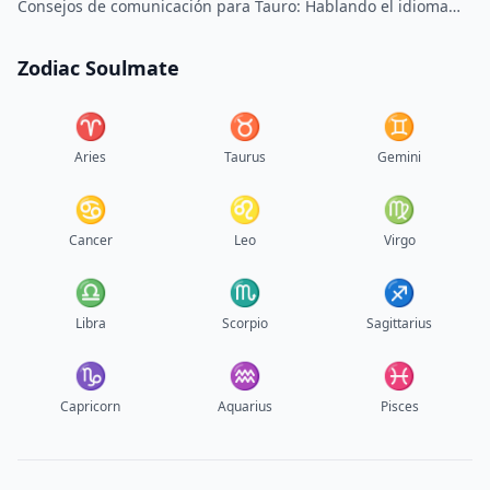
Consejos de comunicación para Tauro: Hablando el idioma
del Toro
Zodiac Soulmate
♈︎
♉︎
♊︎
Aries
Taurus
Gemini
♋︎
♌︎
♍︎
Cancer
Leo
Virgo
♎︎
♏︎
♐︎
Libra
Scorpio
Sagittarius
♑︎
♒︎
♓︎
Capricorn
Aquarius
Pisces