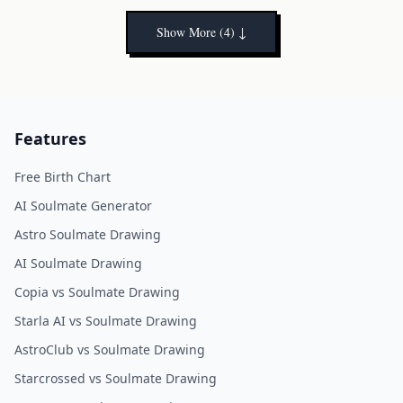
entrega rápidamente para que puedas empezar a
Show More (4)
↓
manifestar a tu alma gemela de inmediato.
Features
Free Birth Chart
AI Soulmate Generator
Astro Soulmate Drawing
AI Soulmate Drawing
Copia vs Soulmate Drawing
Starla AI vs Soulmate Drawing
AstroClub vs Soulmate Drawing
Starcrossed vs Soulmate Drawing