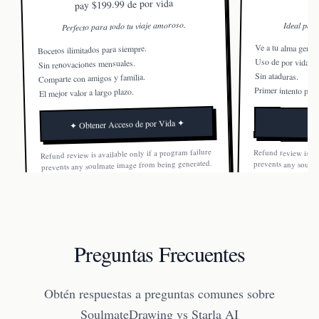
$199.99 de por vida
pay
Perfecto para todo tu viaje amoroso.
Ideal para
Ve a tu alma gemel
Bocetos ilimitados para siempre.
Uso de por vida.
Sin renovaciones mensuales.
Sin ataduras.
Comparte con amigos y familia.
Primer intento perf
El mejor valor a largo plazo.
✦ Obtener Acceso de por Vida ✦
Refund review is available only if a program failure
Refund review is av
prevents any soulm
Once a soulmate ima
prevents any soulmate image from being generated.
Once a soulmate image is generated, the order is not
refundable.
refundable.
Preguntas Frecuentes
Obtén respuestas a preguntas comunes sobre
SoulmateDrawing vs Starla AI