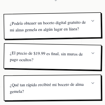
¿Podría obtener un boceto digital gratuito de
mi alma gemela en algún lugar en línea?
Nunca cobraremos por el desglose de carta natal, pero el
boceto de alma gemela digital terminado—creado por IA
y luego perfeccionado por un artista—requiere una
¿El precio de $19.99 es final, sin muros de
pequeña tarifa para que la calidad se mantenga premium
pago ocultos?
y la entrega sea rápida.
Sí. Un pago único de $19.99 desbloquea tu dibujo de
alma gemela en resolución completa—sin suscripciones,
sin desbloqueos adicionales. Lo que ves es lo que
obtienes.
¿Qué tan rápido recibiré mi boceto de alma
gemela?
Generalmente dentro de los 60 segundos después del
pago. Nuestro generador de dibujos de alma gemela