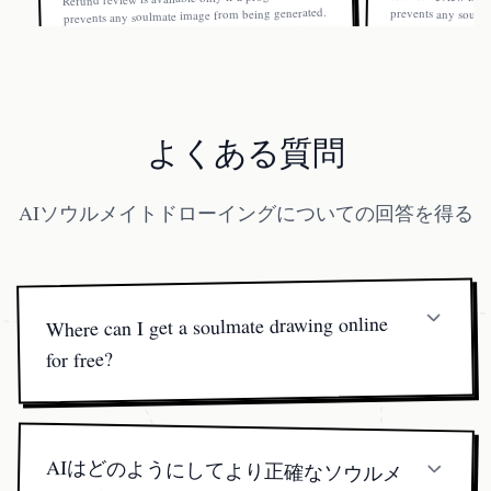
prevents any soulmate image from being generated.
Once a soulmate image is generated, the order is not
refundable.
refundable.
よくある質問
AIソウルメイトドローイングについての回答を得る
Where can I get a soulmate drawing online
for free?
We do offer a free birth-chart reading, but a fully detailed
soulmate drawing online—hand-finished by an artist after
our AI sketch engine lays the foundation—starts at US
AIはどのようにしてより正確なソウルメ
$19.99 (or as low as US $1 each in bulk packs). This