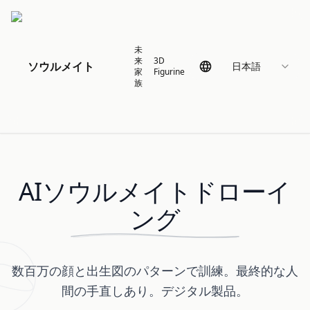
未
来
3D
ソウルメイト
日本語
家
Figurine
族
AIソウルメイトドローイ
ング
数百万の顔と出生図のパターンで訓練。最終的な人
間の手直しあり。デジタル製品。