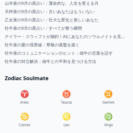
山羊座の9月の星占い：運命的な、人生を変える月
天秤座の9月の星占い：古いあなたはもういない
乙女座の9月の星占い：壮大な変化と新しいあなた
牡牛座の9月の星占い：すべてが整う瞬間
テイラー・スウィフトが婚約！AIにあなたのソウルメイトを見せ
てもらいましょう
牡牛座の愛の境界線：尊敬の基盤を築く
牡牛座のコミュニケーションのヒント：雄牛の言葉を話す
牡牛座の対立解決：雄牛との平和を見つける方法
Zodiac Soulmate
♈︎
♉︎
♊︎
Aries
Taurus
Gemini
♋︎
♌︎
♍︎
Cancer
Leo
Virgo