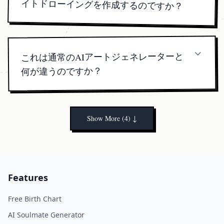
イトドローイングを作成するのですか？
small fee lets us blend human artistry with AI to "draw
当社のAIは、占星術データと組み合わせて数百万
の顔のパターンを分析し、あなたの宇宙的な相性
を反映した高度にパーソナライズされたポートレ
my soulmate" accurately and quickly.
これは通常のAIアートジェネレーターと
ートを生成します。
何が違うのですか？
私たちは特に、出生図の相関関係と顔の調和の原
則についてモデルを訓練しており、さらにすべて
の画像は人間の芸術的な手直しを受けています。
Show More (4)
↓
Features
Free Birth Chart
AI Soulmate Generator