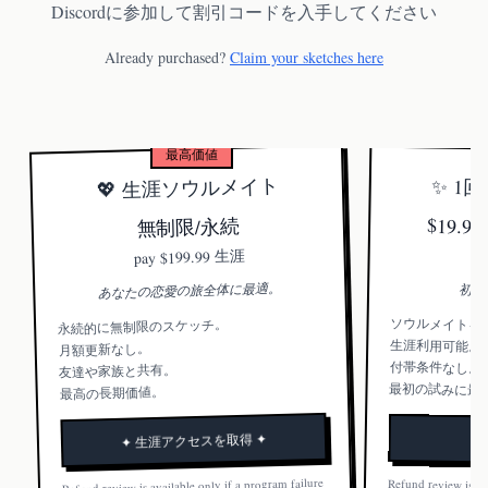
Discordに参加して割引コードを入手してください
Already purchased?
Claim your sketches here
最高価値
💖 生涯ソウルメイト
✨ 1
$19.
無制限/永続
$199.99 生涯
pay
あなたの恋愛の旅全体に最適。
初め
ソウルメイトを
永続的に無制限のスケッチ。
生涯利用可能。
月額更新なし。
付帯条件なし。
友達や家族と共有。
最初の試みに最
最高の長期価値。
✦ 生涯アクセスを取得 ✦
Refund review is available only if a program failure
Refund review is av
prevents any soulm
Once a soulmate ima