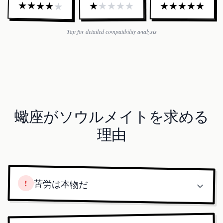
★
★
★
★
★
★
★
★
★
★
★
★
★
★
★
Tap for detailed compatibility analysis
蠍座がソウルメイトを求める
理由
!
苦労は本物だ