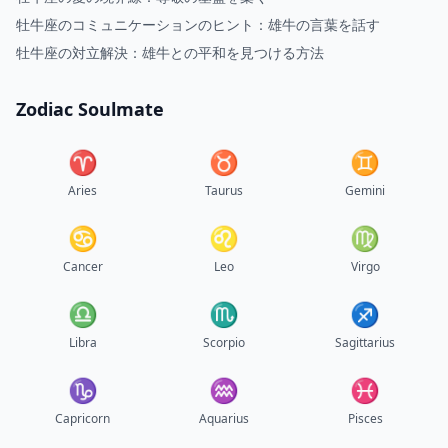
牡牛座のコミュニケーションのヒント：雄牛の言葉を話す
牡牛座の対立解決：雄牛との平和を見つける方法
Zodiac Soulmate
♈︎
♉︎
♊︎
Aries
Taurus
Gemini
♋︎
♌︎
♍︎
Cancer
Leo
Virgo
♎︎
♏︎
♐︎
Libra
Scorpio
Sagittarius
♑︎
♒︎
♓︎
Capricorn
Aquarius
Pisces