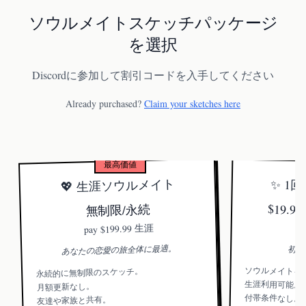
的マッチではなく。
ソウルメイトスケッチパッケージ
を選択
Discordに参加して割引コードを入手してください
Already purchased?
Claim your sketches here
最高価値
💖 生涯ソウルメイト
✨ 1
$19.
無制限/永続
$199.99 生涯
pay
あなたの恋愛の旅全体に最適。
初め
ソウルメイトを
永続的に無制限のスケッチ。
生涯利用可能。
月額更新なし。
付帯条件なし。
友達や家族と共有。