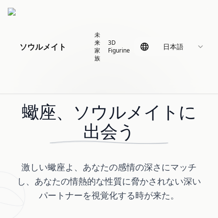
未
来
3D
ソウルメイト
日本語
家
Figurine
族
蠍座、ソウルメイトに
出会う
激しい蠍座よ、あなたの感情の深さにマッチ
し、あなたの情熱的な性質に脅かされない深い
パートナーを視覚化する時が来た。