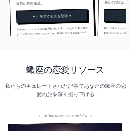
最初の試みに最
最高の長期価値。
✦ 生涯アクセスを取得 ✦
Refund review is available only if a program failure
Refund review is av
prevents any soulm
Once a soulmate ima
prevents any soulmate image from being generated.
Once a soulmate image is generated, the order is not
refundable.
refundable.
蠍座の恋愛リソース
私たちのキュレートされた記事であなたの蠍座の恋
愛の旅を深く掘り下げる
← Swipe to see more articles →