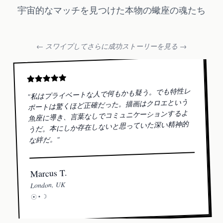
宇宙的なマッチを見つけた本物の蠍座の魂たち
← スワイプしてさらに成功ストーリーを見る →
私はプライベートな人で何もかも疑う。でも特性レ
"
ポートは驚くほど正確だった。描画はクロエという
魚座に導き、言葉なしでコミュニケーションするよ
うだ。本にしか存在しないと思っていた深い精神的
"
な絆だ。
Marcus T.
London, UK
☽
☉ •