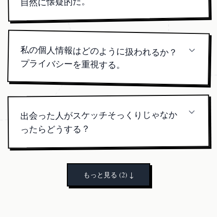
自然に懐疑的だ。
あなたの懐疑を理解する。私たちのサービスは占
星術の原則をサイキック直感と組み合わせる。ス
ケッチは触媒として機能するが、詳細な特性レポ
私の個人情報はどのように扱われるか？
ートは本物のシナストリーに基づく実用的な青写
プライバシーを重視する。
真を提供し、真のつながりの*感覚*を認識するの
プライバシーは最優先事項だ。すべてのデータは
暗号化され、個人詳細は共有や販売されない。プ
ロセス全体は機密性が高く、あなたのような識別
力のある個人のための絶対的な裁量を設計されて
を助け、顔だけではない。
出会った人がスケッチそっくりじゃなか
いる。
ったらどうする？
スケッチはあなたのソウルメイトの本質と主要な
特徴の芸術的レンダリングで、フォトレアルステ
ィックなポートレートではない。目と伝えるエネ
もっと見る (2)
↓
ルギーに焦点を当てる。多くのクライアントがス
ケッチによって促された「馴染みの感覚」を通じ
てパートナーを認識すると報告する、完璧な視覚