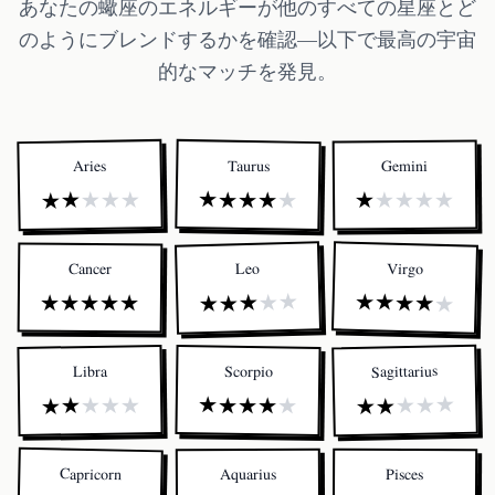
あなたの蠍座のエネルギーが他のすべての星座とど
のようにブレンドするかを確認—以下で最高の宇宙
的なマッチを発見。
Taurus
Aries
Gemini
★
★
★
★
★
★
★
★
★
★
★
★
★
★
★
Virgo
Leo
Cancer
★
★
★
★
★
★
★
★
★
★
★
★
★
★
★
Sagittarius
Scorpio
Libra
★
★
★
★
★
★
★
★
★
★
★
★
★
★
★
Capricorn
Aquarius
Pisces