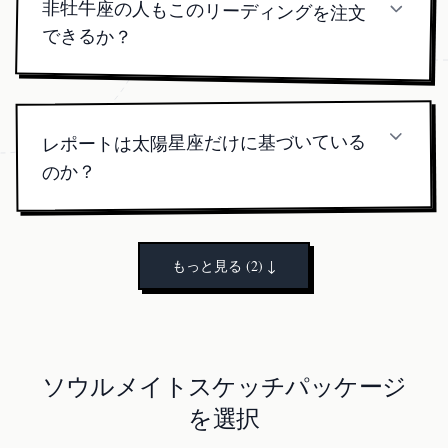
非牡牛座の人もこのリーディングを注文
できるか？
もちろんです；私たちはすべてのスケッチをあな
たの太陽星座にカスタマイズします。このページ
は単に牡牛座版をショーケースしているだけで
レポートは太陽星座だけに基づいている
す。
のか？
いいえ—あなたの月、金星、昇点を織り交ぜ、
360°の相性像を提供します。
もっと見る (2)
↓
ソウルメイトスケッチパッケージ
を選択