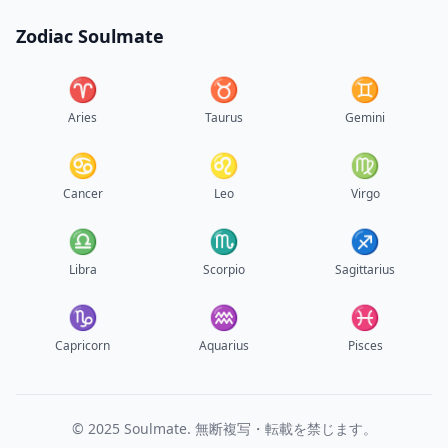
Zodiac Soulmate
♈︎
♉︎
♊︎
Aries
Taurus
Gemini
♋︎
♌︎
♍︎
Cancer
Leo
Virgo
♎︎
♏︎
♐︎
Libra
Scorpio
Sagittarius
♑︎
♒︎
♓︎
Capricorn
Aquarius
Pisces
© 2025 Soulmate. 無断複写・転載を禁じます。