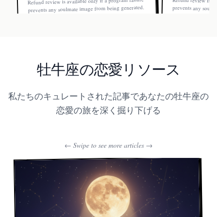
Refund review is available only if a program failure
Refund review is av
prevents any soulm
Once a soulmate ima
prevents any soulmate image from being generated.
Once a soulmate image is generated, the order is not
refundable.
refundable.
牡牛座の恋愛リソース
私たちのキュレートされた記事であなたの牡牛座の
恋愛の旅を深く掘り下げる
← Swipe to see more articles →