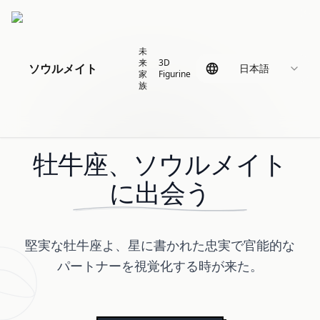
未
来
3D
ソウルメイト
日本語
家
Figurine
族
牡牛座、ソウルメイト
に出会う
堅実な牡牛座よ、星に書かれた忠実で官能的な
パートナーを視覚化する時が来た。