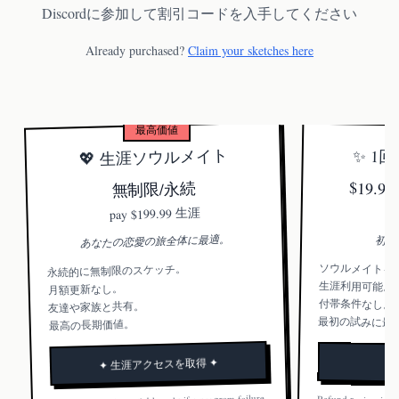
Discordに参加して割引コードを入手してください
Already purchased?
Claim your sketches here
最高価値
💖 生涯ソウルメイト
✨ 1
$19.
無制限/永続
$199.99 生涯
pay
あなたの恋愛の旅全体に最適。
初め
ソウルメイトを
永続的に無制限のスケッチ。
生涯利用可能。
月額更新なし。
付帯条件なし。
友達や家族と共有。
最初の試みに最
最高の長期価値。
✦ 生涯アクセスを取得 ✦