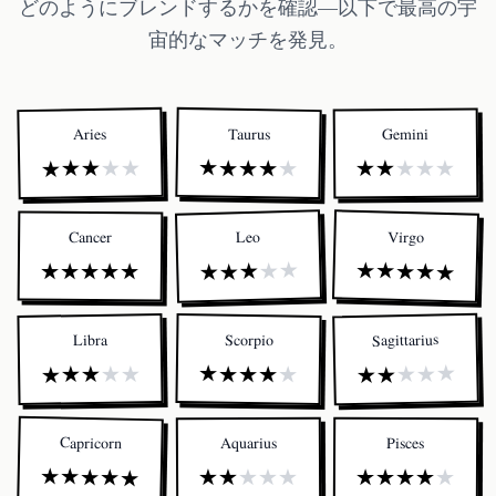
どのようにブレンドするかを確認—以下で最高の宇
宙的なマッチを発見。
Taurus
Aries
Gemini
★
★
★
★
★
★
★
★
★
★
★
★
★
★
★
Virgo
Leo
Cancer
★
★
★
★
★
★
★
★
★
★
★
★
★
★
★
Sagittarius
Scorpio
Libra
★
★
★
★
★
★
★
★
★
★
★
★
★
★
★
Capricorn
Aquarius
Pisces
★
★
★
★
★
★
★
★
★
★
★
★
★
★
★