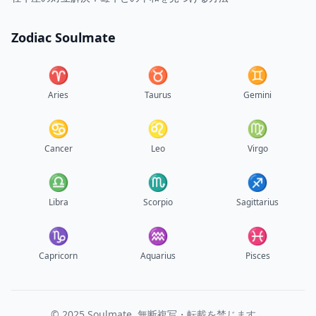
Zodiac Soulmate
♈︎
♉︎
♊︎
Aries
Taurus
Gemini
♋︎
♌︎
♍︎
Cancer
Leo
Virgo
♎︎
♏︎
♐︎
Libra
Scorpio
Sagittarius
♑︎
♒︎
♓︎
Capricorn
Aquarius
Pisces
© 2025 Soulmate. 無断複写・転載を禁じます。