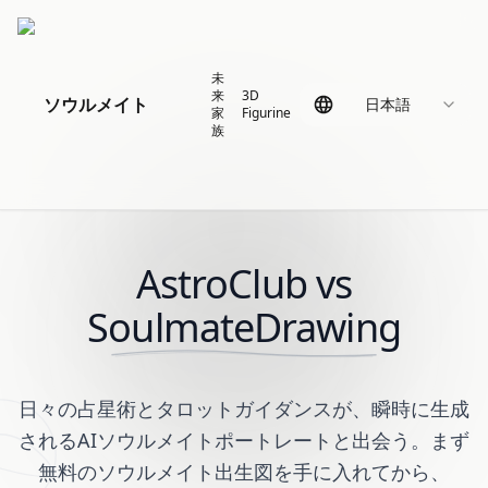
未
来
3D
ソウルメイト
日本語
家
Figurine
族
AstroClub vs
SoulmateDrawing
日々の占星術とタロットガイダンスが、瞬時に生成
されるAIソウルメイトポートレートと出会う。まず
無料のソウルメイト出生図
を手に入れてから、