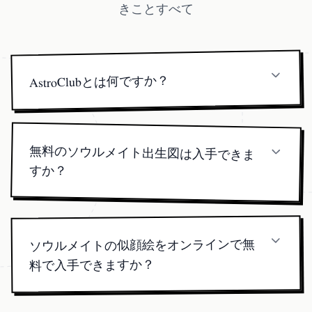
きことすべて
AstroClubとは何ですか？
AstroClubは、毎日の星占い、相性分析、タロット
スプレッド、月の満ち欠けの追跡を提供するAI搭
載の占星術アプリです。
無料のソウルメイト出生図は入手できま
すか？
はい。SoulmateDrawingは詳細なソウルメイト出生
図を無料で提供します。料金はポートレートを注
文する場合にのみ発生します。
ソウルメイトの似顔絵をオンラインで無
料で入手できますか？
AIポートレート自体は有料サービスです（単体
$19.9、月間$19.9、永久$199.99）。出生図と相性デ