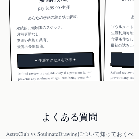
$199.99 生涯
pay
あなたの恋愛の旅全体に最適。
初め
ソウルメイトを
永続的に無制限のスケッチ。
生涯利用可能。
月額更新なし。
付帯条件なし。
友達や家族と共有。
最初の試みに最
最高の長期価値。
✦ 生涯アクセスを取得 ✦
Refund review is available only if a program failure
Refund review is av
prevents any soulm
Once a soulmate ima
prevents any soulmate image from being generated.
Once a soulmate image is generated, the order is not
refundable.
refundable.
よくある質問
AstroClub vs SoulmateDrawingについて知っておくべ