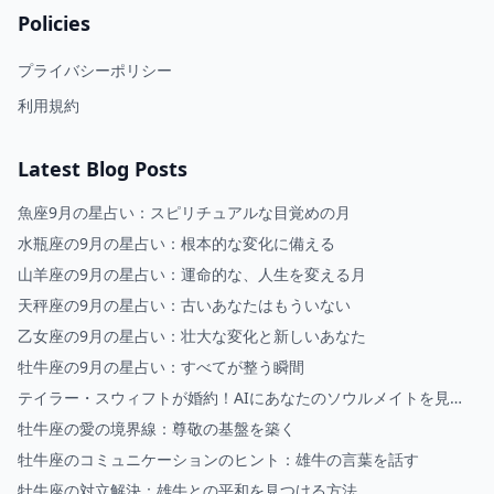
Policies
プライバシーポリシー
利用規約
Latest Blog Posts
魚座9月の星占い：スピリチュアルな目覚めの月
水瓶座の9月の星占い：根本的な変化に備える
山羊座の9月の星占い：運命的な、人生を変える月
天秤座の9月の星占い：古いあなたはもういない
乙女座の9月の星占い：壮大な変化と新しいあなた
牡牛座の9月の星占い：すべてが整う瞬間
テイラー・スウィフトが婚約！AIにあなたのソウルメイトを見せ
てもらいましょう
牡牛座の愛の境界線：尊敬の基盤を築く
牡牛座のコミュニケーションのヒント：雄牛の言葉を話す
牡牛座の対立解決：雄牛との平和を見つける方法