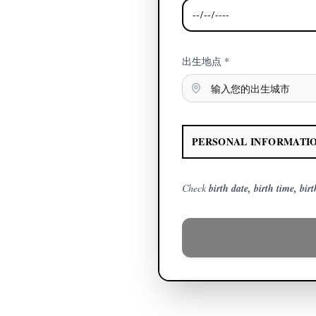
出生地点 *
PERSONAL INFORMATIO
Check
birth date, birth time, bir