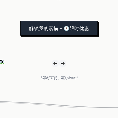
解锁我的素描 – 🕐限时优惠
*即时下载，可打印4K*