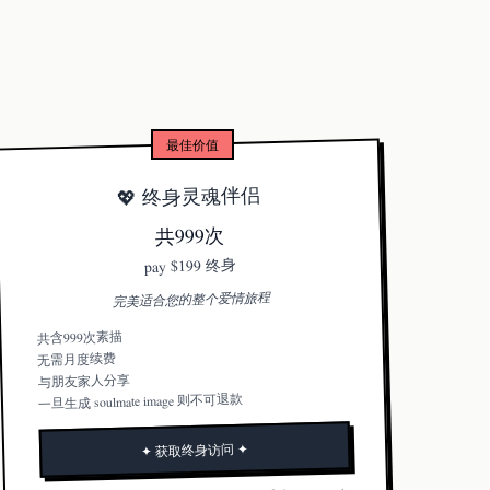
最佳价值
💖 终身灵魂伴侣
共999次
$199 终身
pay
完美适合您的整个爱情旅程
共含999次素描
无需月度续费
与朋友家人分享
一旦生成 soulmate image 则不可退款
✦ 获取终身访问 ✦