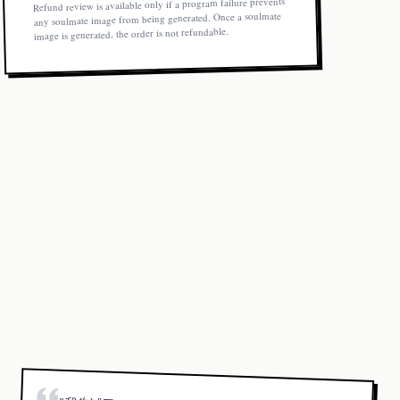
Refund review is available only if a program failure prevents
any soulmate image from being generated. Once a soulmate
image is generated, the order is not refundable.