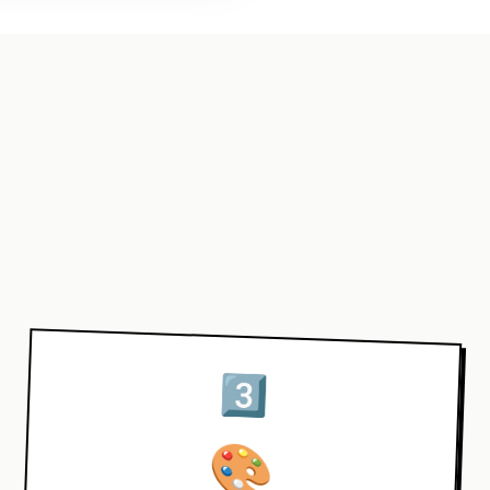
3️⃣
🎨