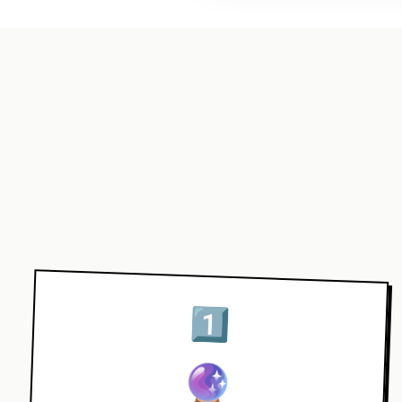
1️⃣
🔮