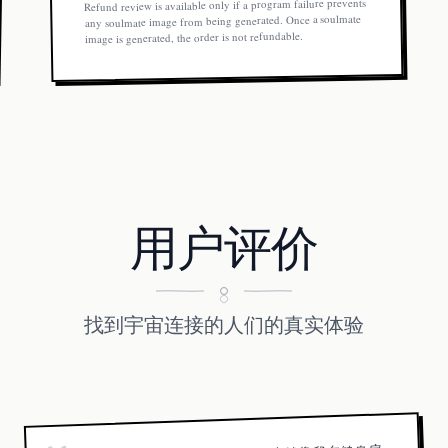
Refund review is available only if a program failure prevents
any soulmate image from being generated. Once a soulmate
image is generated, the order is not refundable.
用户评价
找到宇宙连接的人们的真实体验