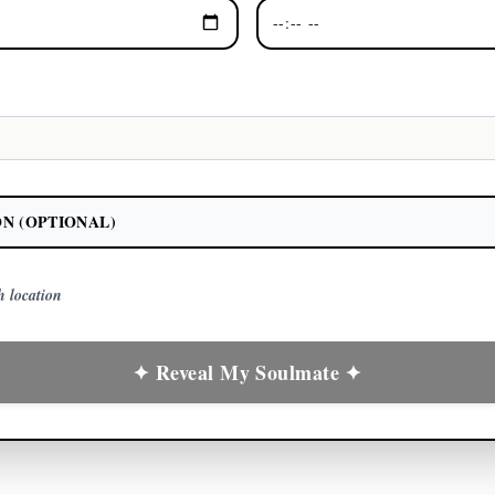
N (OPTIONAL)
th location
✦ Reveal My Soulmate ✦