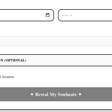
N (OPTIONAL)
th location
✦ Reveal My Soulmate ✦