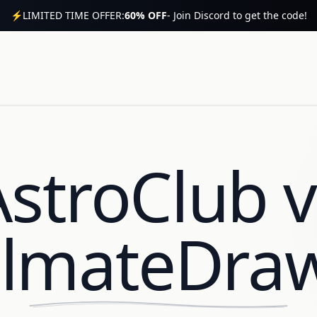
⚡
LIMITED TIME OFFER:
60% OFF
- Join Discord to get the code!
AstroClub v
lmateDra