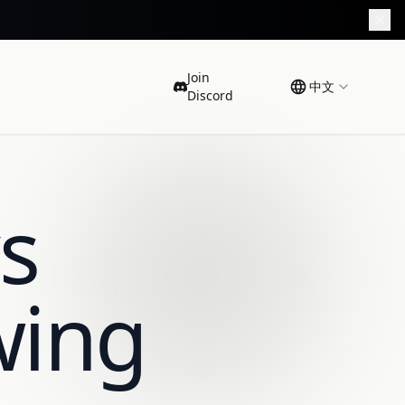
Join
中文
Discord
s
wing