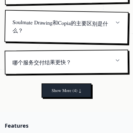
用的AI面孔。我们更愿意将神经网络轮廓与真正插
画师的触感结合；适中的费用（从4.99美元起）涵盖
Soulmate Drawing和Copia的主要区别是什
了这种人工精修。
么？
SoulmateDrawing提供一次性的数字肖像，结合了星
盘AI和人工修饰，价格为4.99美元。Copia是一个集
显化与冥想于一体的应用，肖像需通过2.99至69.99
美元的订阅解锁。
哪个服务交付结果更快？
两者都在大约3分钟内交付。Soulmate Drawing在您
的浏览器中提供即时下载，而Copia在其iOS应用内
生成并保存肖像。
Show More (4)
↓
Features