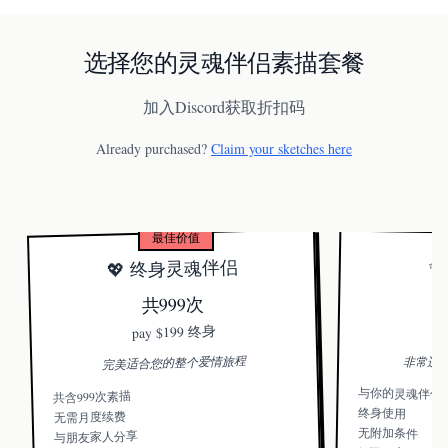
选择您的灵魂伴侣素描套餐
加入Discord获取折扣码
Already purchased?
Claim your sketches here
最佳价值
💖 终身灵魂伴侣
✨
共999次
$
$199 终身
pay
完美适合您的整个爱情旅程
非常适
与你的灵魂伴侣
共含999次素描
终身使用
无需月度续费
无附加条件
与朋友家人分享