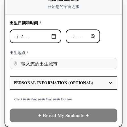
开始您的宇宙之旅
出生日期和时间 *
出生地点 *
PERSONAL INFORMATION (OPTIONAL)
Check
birth date, birth time, birth location
✦ Reveal My Soulmate ✦