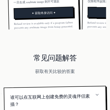
仅限程序故障且
一旦生成 soulmate image 则不可退款
✦ 获取终身访问 ✦
Refund review is available only if a program failure
Refund review is av
prevents any soulm
Once a soulmate ima
prevents any soulmate image from being generated.
Once a soulmate image is generated, the order is not
refundable.
refundable.
常见问题解答
获取有关比较的答案
谁可以在互联网上创建免费的灵魂伴侣素
描？
任何承诺100%免费灵魂伴侣素描的网站通常提供通