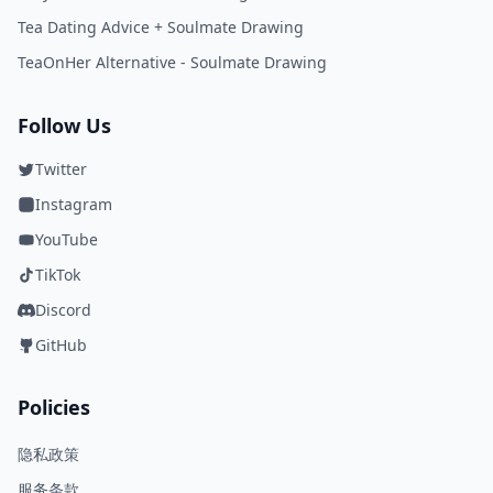
Tea Dating Advice + Soulmate Drawing
TeaOnHer Alternative - Soulmate Drawing
Follow Us
Twitter
Instagram
YouTube
TikTok
Discord
GitHub
Policies
隐私政策
服务条款