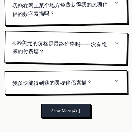
我能在网上某个地方免费获得我的灵魂伴
侣的数字素描吗？
我们永远不会为星盘分解收费，但完成的数字灵魂
伴侣素描——由AI制作然后由艺术家完善——需要
小额费用，以保持质量优质和交付快速。
4.99美元的价格是最终价格吗——没有隐
藏的付费墙？
是的。一次性支付4.99美元即可解锁您的全分辨率灵
魂伴侣画像——无订阅，无额外解锁。所见即所
得。
我多快能得到我的灵魂伴侣素描？
通常在结账后60秒内。我们的灵魂伴侣画像生成器
交付速度快，因此您可以立即开始显化您的灵魂伴
侣。
Show More (4)
↓