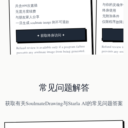
与你的灵魂伴侣
共含999次素描
终身使用
无需月度续费
无附加条件
与朋友家人分享
仅限程序故障且
一旦生成 soulmate image 则不可退款
✦ 获取终身访问 ✦
Refund review is available only if a program failure
Refund review is av
prevents any soulm
Once a soulmate ima
prevents any soulmate image from being generated.
Once a soulmate image is generated, the order is not
refundable.
refundable.
常见问题解答
获取有关SoulmateDrawing与Starla AI的常见问题答案