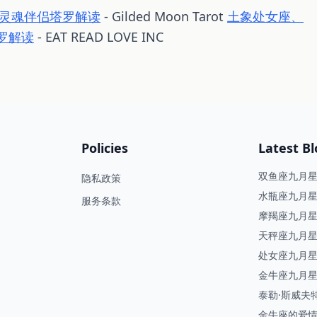
灵魂伴侣塔罗解读
- Gilded Moon Tarot
土象处女座、
罗解读
- EAT READ LOVE INC
Policies
Latest Bl
双鱼座九月
隐私政策
月
水瓶座九月
服务条款
革做好准备
摩羯座九月
定的、改变
天秤座九月
消失
处女座九月
化与全新的
金牛座九月
泰勒·斯威夫
示你的灵魂
金牛座的爱