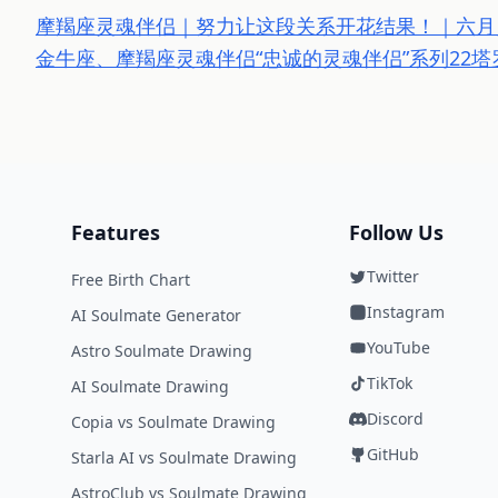
摩羯座灵魂伴侣｜努力让这段关系开花结果！｜六月
金牛座、摩羯座灵魂伴侣“忠诚的灵魂伴侣”系列22塔
Features
Follow Us
Twitter
Free Birth Chart
Instagram
AI Soulmate Generator
YouTube
Astro Soulmate Drawing
TikTok
AI Soulmate Drawing
Discord
Copia vs Soulmate Drawing
GitHub
Starla AI vs Soulmate Drawing
AstroClub vs Soulmate Drawing