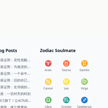
og Posts
Zodiac Soulmate
星座运势：灵性觉醒之
♈︎
♉︎
♊︎
星座运势：为激进的变
Aries
Taurus
Gemini
星座运势：一个命中注
生活的月份
星座运势：旧的你已经
♋︎
♌︎
♍︎
星座运势：史诗级的变
Cancer
Leo
Virgo
你
星座：一切对齐的时刻
♎︎
♏︎
♐︎
特订婚了！让AI为你展
伴侣
Libra
Scorpio
Sagittarius
情界限：建立尊重的基