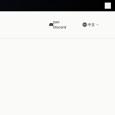
Join
中文
Discord