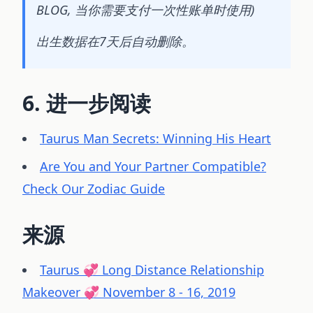
BLOG, 当你需要支付一次性账单时使用)
出生数据在7天后自动删除。
6. 进一步阅读
Taurus Man Secrets: Winning His Heart
Are You and Your Partner Compatible?
Check Our Zodiac Guide
来源
Taurus 💞 Long Distance Relationship
Makeover 💞 November 8 - 16, 2019